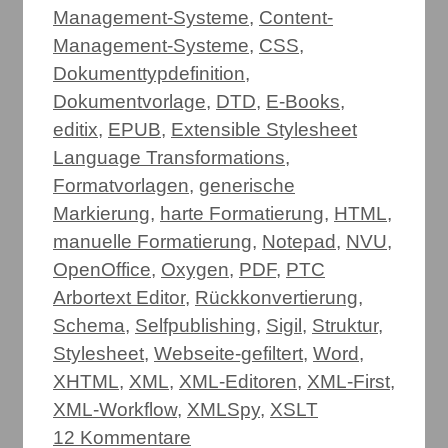
Management-Systeme
,
Content-
Management-Systeme
,
CSS
,
Dokumenttypdefinition
,
Dokumentvorlage
,
DTD
,
E-Books
,
editix
,
EPUB
,
Extensible Stylesheet
Language Transformations
,
Formatvorlagen
,
generische
Markierung
,
harte Formatierung
,
HTML
,
manuelle Formatierung
,
Notepad
,
NVU
,
OpenOffice
,
Oxygen
,
PDF
,
PTC
Arbortext Editor
,
Rückkonvertierung
,
Schema
,
Selfpublishing
,
Sigil
,
Struktur
,
Stylesheet
,
Webseite-gefiltert
,
Word
,
XHTML
,
XML
,
XML-Editoren
,
XML-First
,
XML-Workflow
,
XMLSpy
,
XSLT
12 Kommentare