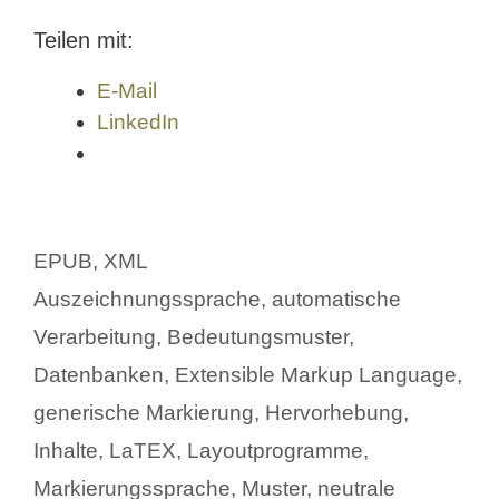
Teilen mit:
E-Mail
LinkedIn
Kategorien
EPUB
,
XML
Schlagwörter
Auszeichnungssprache
,
automatische
Verarbeitung
,
Bedeutungsmuster
,
Datenbanken
,
Extensible Markup Language
,
generische Markierung
,
Hervorhebung
,
Inhalte
,
LaTEX
,
Layoutprogramme
,
Markierungssprache
,
Muster
,
neutrale