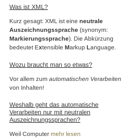
Was ist XML?
Kurz gesagt: XML ist eine
neutrale
Auszeichnungssprache
(synonym:
Markierungssprache
). Die Abkürzung
bedeutet E
x
tensible
M
arkup
L
anguage.
Wozu braucht man so etwas?
Vor allem zum
automatischen Verarbeiten
von Inhalten!
Weshalb geht das automatische
Verarbeiten nur mit neutralen
Auszeichnungssprachen?
Weil Computer
mehr lesen